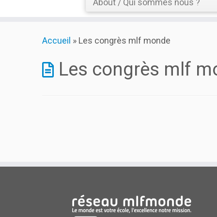
About / Qui sommes nous ?
Skip
Accueil
»
Les congrès mlf monde
to
content
Les congrès mlf m