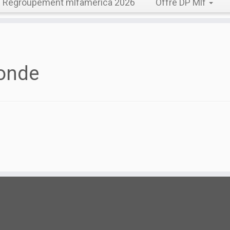
Regroupement mlfamerica 2026
Offre DP Mlf
onde