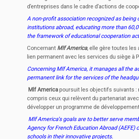
d’entreprises dans le cadre d’actions de coop
A non-profit association recognized as being o
institutions abroad, educating more than 60,00
the framework of educational cooperation ac
Concernant
Mlf America
, elle gère toutes les
lien permanent avec les services du siège à P
Concerning Mlf America, it manages all the ac
permanent link for the services of the headqua
Mlf America
poursuit les objectifs suivants 
compris ceux qui relèvent du partenariat avec 
développer un programme de développement p
Mlf America’s goals are to better serve member
Agency for French Education Abroad (AEFE) or
schools in their innovative projects.