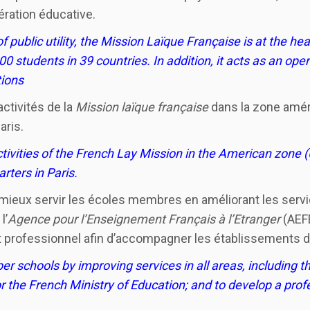
ération éducative.
f public utility, the Mission Laïque Française is at the h
0 students in 39 countries. In addition, it acts as an op
tions
 activités de la
Mission laïque française
dans la zone améri
aris.
tivities of the French Lay Mission in the American zone (
rters in Paris.
: mieux servir les écoles membres en améliorant les serv
l’
Agence pour l’Enseignement Français à l’Etranger
(AEFE
rofessionnel afin d’accompagner les établissements da
 schools by improving services in all areas, including th
 the French Ministry of Education; and to develop a pro