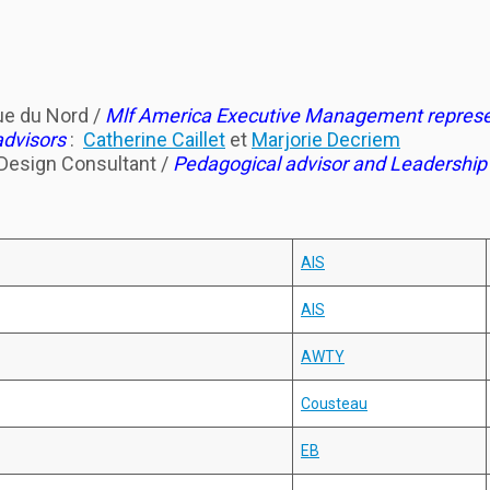
ue du Nord /
Mlf America Executive Management represe
advisors
:
Catherine Caillet
et
Marjorie Decriem
 Design Consultant /
Pedagogical advisor and
Leadership 
AIS
AIS
AWTY
Cousteau
EB