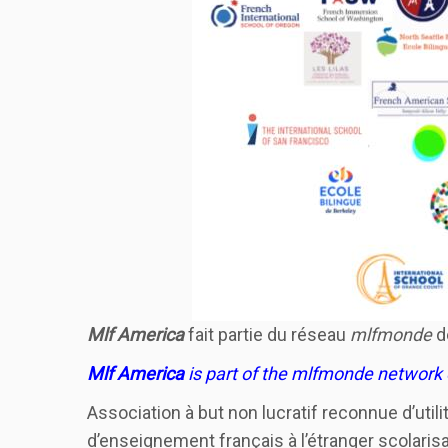
Mlf America
fait partie du réseau
mlfmonde
d
Mlf America
is part of the mlfmonde network 
Association à but non lucratif reconnue d’utili
d’enseignement français à l’étranger scolarisan