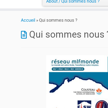
About / Qui sommes nous ?
Skip
Accueil
»
Qui sommes nous ?
to
content
Qui sommes nous 