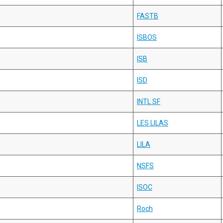
FASTB
ISBOS
ISB
ISD
INTL SF
LES LILAS
LILA
NSFS
ISOC
Roch