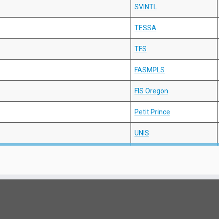
SVINTL
TESSA
TFS
FASMPLS
FIS Oregon
Petit Prince
UNIS