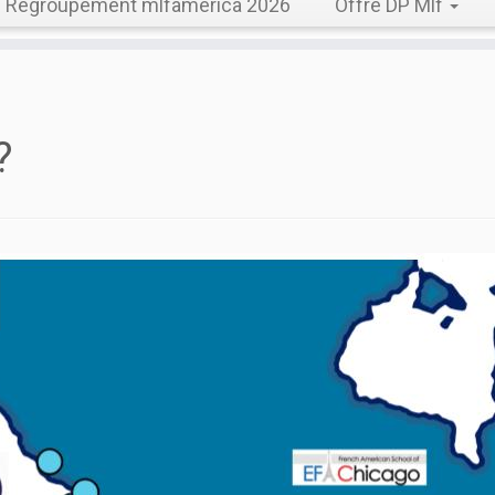
Regroupement mlfamerica 2026
Offre DP Mlf
?