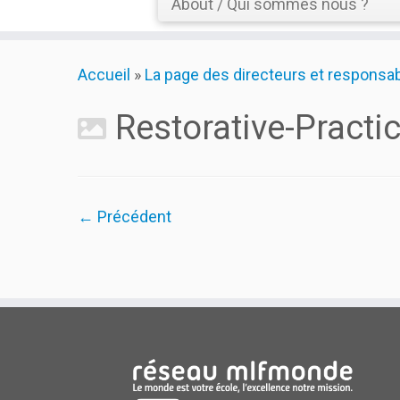
About / Qui sommes nous ?
Skip
Accueil
»
La page des directeurs et respons
to
content
Restorative-Practi
← Précédent