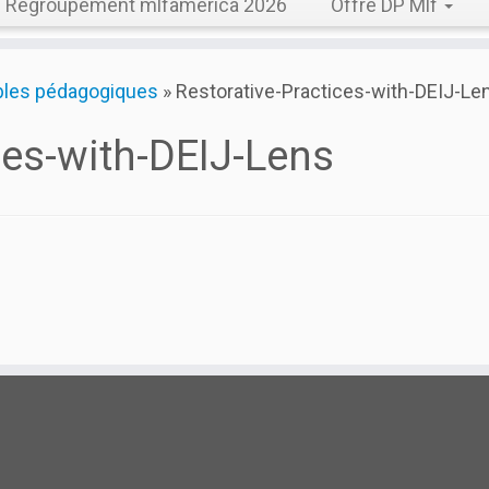
Regroupement mlfamerica 2026
Offre DP Mlf
ables pédagogiques
»
Restorative-Practices-with-DEIJ-Le
ces-with-DEIJ-Lens