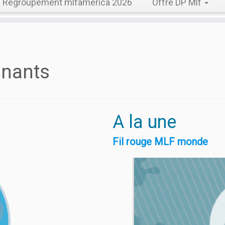
Regroupement mlfamerica 2026
Offre DP Mlf
gnants
A la une
Fil rouge MLF monde