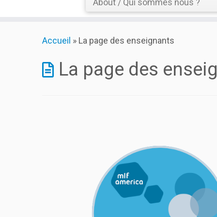
About / Qui sommes nous ?
Skip
Accueil
»
La page des enseignants
to
content
La page des ensei