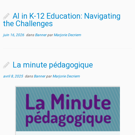
AI in K-12 Education: Navigating
the Challenges
juin 16, 2026
dans
Banner
par
Marjorie Decriem
La minute pédagogique
avril 8, 2025
dans
Banner
par
Marjorie Decriem